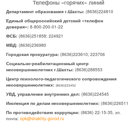
Телефоны «горячих» линий
Департамент образования г.Шахты:
(8636)224810
Единый общероссийский детский «телефон
доверия»:
8-800-200-01-22
ФСБ:
(8636)251858; 224921
МВД:
(8636)236980
Городская прокуратура:
(8636)223610; 223706
Социально-реабилитационный центр
несовершеннолетних г.Шахты:
(8636)288553
Центр психолого-педагогического сопровождения
несовершеннолетних:
(8636)223452
УВД, управление внутренних дел:
(8636)224545
Инспекция по делам несовершеннолетних:
(8636)226511
По противодействию коррупции:
(8636) 22-15-35, эл.
почта:
opk@shakhty-gorod.ru